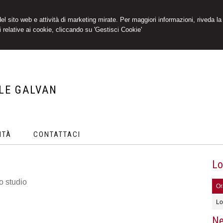
 del sito web e attività di marketing mirate. Per maggiori informazioni, riveda la
 relative ai cookie, cliccando su 'Gestisci Cookie'
LE GALVAN
ITÀ
CONTATTACI
Lo
o studio
Ora
Lo
Ne