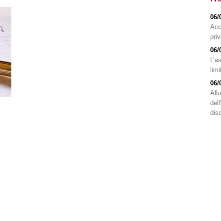
06/
Acc
pri
06/
L’a
limi
06/
All
del
disc