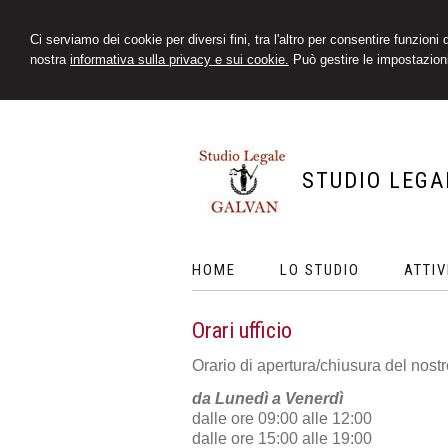
Ci serviamo dei cookie per diversi fini, tra l'altro per consentire funzioni
nostra
informativa sulla privacy e sui cookie.
Può gestire le impostazioni
STUDIO LEGA
HOME
LO STUDIO
ATTIV
Orari ufficio
Orario di apertura/chiusura del nostr
da Lunedì a Venerdì
dalle ore 09:00 alle 12:00
dalle ore 15:00 alle 19:00