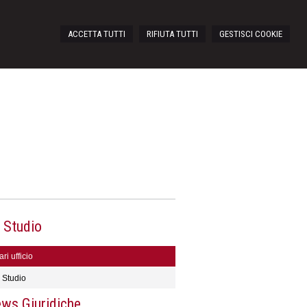
ACCETTA TUTTI
RIFIUTA TUTTI
GESTISCI COOKIE
 Studio
ri ufficio
 Studio
ws Giuridiche