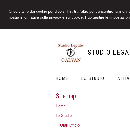
Ci serviamo dei cookie per diversi fini, tra l'altro per consentire funzioni
nostra
informativa sulla privacy e sui cookie.
Può gestire le impostazioni
STUDIO LEGA
HOME
LO STUDIO
ATTIV
Sitemap
Home
Lo Studio
Orari ufficio