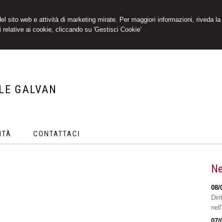
 del sito web e attività di marketing mirate. Per maggiori informazioni, riveda la
 relative ai cookie, cliccando su 'Gestisci Cookie'
LE GALVAN
ITÀ
CONTATTACI
Ne
08/
Diri
nell
07/