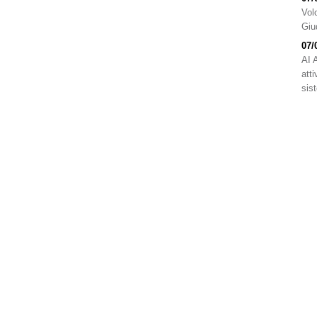
Volo
Giu
07/
AI 
atti
sis